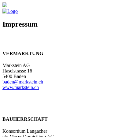
Impressum
VERMARKTUNG
Markstein AG
Haselstrasse 16
5400 Baden
baden@markstein.ch
www.markstein.ch
BAUHERRSCHAFT
Konsortium Langacher
c/o Moser Domicilium AG